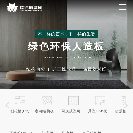
不一样的艺术，不一样的生活
绿色环保人造板
Environmental Protection
结构均匀
加工性能好
隔音效果好
|
|
刨花板(PB)
定向结构板(OSB)
两次成型可饰面定向结构板(T-FOSB)
薄型LSB板(T-LSB)