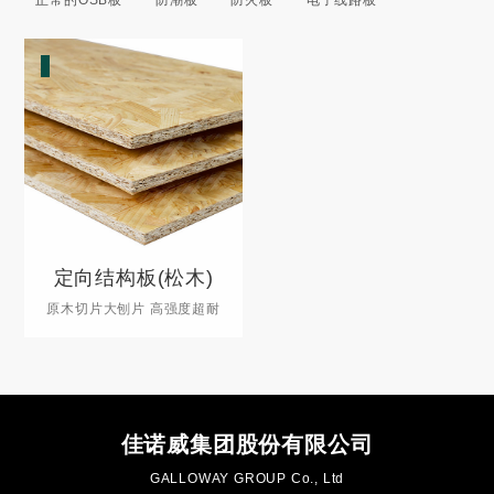
正常的OSB板
防潮板
防火板
电子线路板
定向结构板(松木)
原木切片大刨片 高强度超耐
用
佳诺威集团股份有限公司
GALLOWAY GROUP Co., Ltd