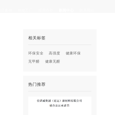
项目案例
智能工厂
招商合作
新闻中心
联系我们
家装案例
企业新闻
工程案例
行业动态
相关标签
正常的OSB板
防潮板
防火板
常见问题
环保安全
高强度
健康环保
佳诺威
无甲醛
健康无醛
热门推荐