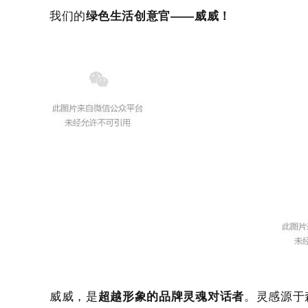
我们的
绿色生活创意官——威威！
超强刨花板(LSB/F-OSB)
佳诺威集团（定远）新材料有限公司
纤维板(MDF/HDF)
威威，
是
超越形象的品牌灵魂对话者
。
灵感源于