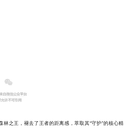
红芯F★★★★
超白刨花板
F4 星刨花板源于日本农林省标准，是甲醛释放量≤0.3mg/L 的超高 等级刨花板，凭借严苛工艺与优...
佳诺威集团股
森林之王，褪去了王者的距离感，萃取其“守护”的核心精