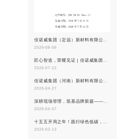
艾香板
原木经剥皮、刨片、筛选、铺装、热压、成型的一种，杂质全无的，超纯净刨花板，具有颜色白，无杂质，结构密...
艾香板在基础板材中加入以天然艾草，能释放对人体健康有益的气体，构建健康的新型板材。...
佳诺威集团（定远）新材料有限公司联合认证承诺书
2026-08-06
份有限公司（天长）
匠心智造，荣耀见证 | 佳诺威集团荣膺“刨花板十大品牌”
2026-07-22
佳诺威集团（河南）新材料有限公司森林监测结果摘要
2026-04-27
深耕现场管理，筑基品牌新篇——佳诺威集团“5S”专案正式启动
2026-04-07
十五五开局之年！践行绿色低碳，佳诺威在行动
2026-03-13