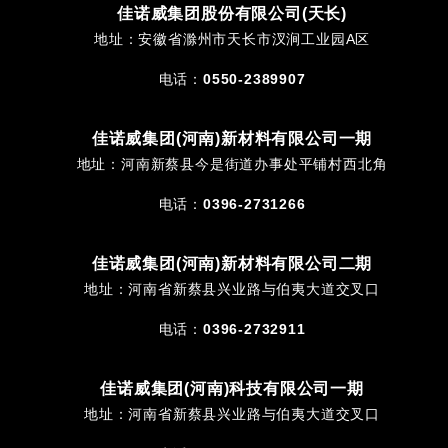
佳诺威集团股份有限公司(天长)
地址：安徽省滁州市天长市汊涧工业园A区
电话：
0550-2389907
佳诺威集团(河南)新材料有限公司一期
地址：河南新蔡县今是街道办事处平铺村西北角
电话：
0396-2731266
佳诺威集团(河南)新材料有限公司二期
地址：河南省新蔡县兴业路与伯夷大道交叉口
电话：
0396-2732911
佳诺威集团(河南)科技有限公司一期
地址：河南省新蔡县兴业路与伯夷大道交叉口