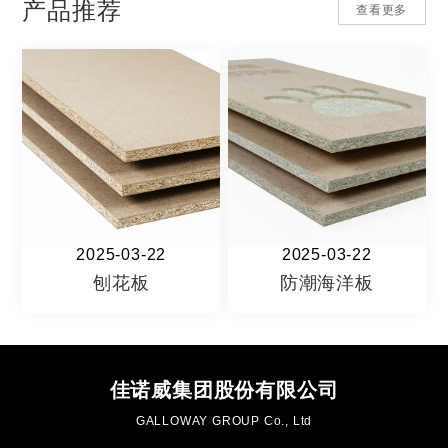
产品推荐
查看更多
2025-03-22
2025-03-22
刨花板
防潮海洋板
佳诺威集团股份有限公司
GALLOWAY GROUP Co., Ltd